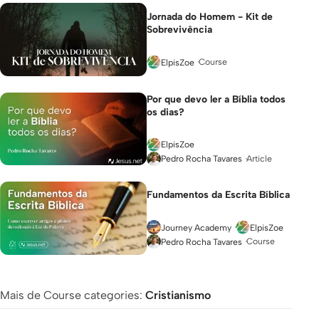
Jornada do Homem - Kit de
Sobrevivência
Course
ElpisZoe
Por que devo ler a Bíblia todos
os dias?
ElpisZoe
Article
Pedro Rocha Tavares
Fundamentos da Escrita Bíblica
Journey Academy
ElpisZoe
Course
Pedro Rocha Tavares
Mais de Course categories:
Cristianismo