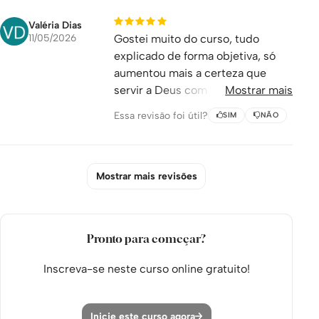
Valéria Dias
11/05/2026
Gostei muito do curso, tudo
explicado de forma objetiva, só
aumentou mais a certeza que
servir a Deus com tudo o que
Mostrar mais
somos e temos é a melhor coisa a
Essa revisão foi útil?
SIM
NÃO
se fazer!
Mostrar mais revisões
Pronto para começar?
Inscreva-se neste curso online gratuito!
Inicie este curso agora