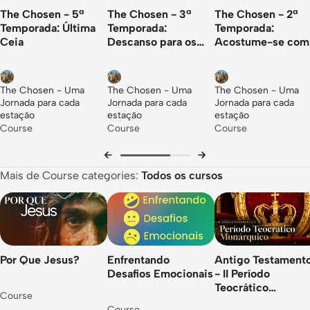
Imaginando enquanto vaga...
The Chosen - 5ª
The Chosen - 3ª
The Chosen - 2ª
Temporada: Última
Temporada:
Temporada:
Por que Jesus chora?
Ceia
Descanso para os
Acostume-se com
cansados
diferentes
Quando os sinais não fazem sentido (ainda)
Dê o próximo passo
The Chosen - Uma
The Chosen - Uma
The Chosen - Uma
Jornada para cada
Jornada para cada
Jornada para cada
E8: Humilde
estação
estação
estação
Course
Course
Course
Óleo estragador
Como as mesas serão viradas em sua vida?
Mais de Course categories:
Todos os cursos
Dê o próximo passo
Revisão do curso
Por Que Jesus?
Enfrentando
Antigo Testamento 
Desafios Emocionais
- II Período
Teocrático
Course
Monárquico - Rei
Course