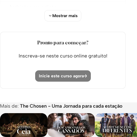
Ambições em colisão
Mostrar mais
Dê o próximo passo
E5: Sentado, Servindo, Planejando
O que será necessário para você se sentar?
Pronto para começar?
A Parábola das Posições
Inscreva-se neste curso online gratuito!
Dê o próximo passo
Inicie este curso agora
E6: Dedicação
O confronto funciona nos dois sentidos
Como confiar quando você não pode confiar em
Mais de:
The Chosen - Uma Jornada para cada estação
nada...
Dê o próximo passo
E7: O Último Sinal