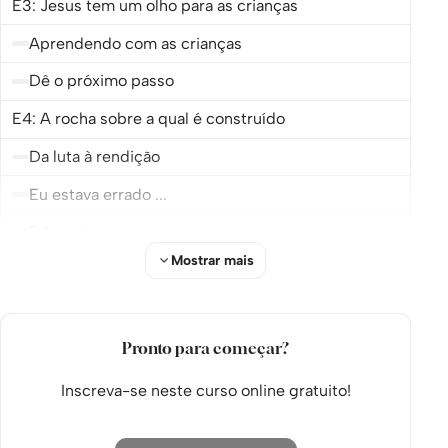
E3: Jesus tem um olho para as crianças
Aprendendo com as crianças
Dê o próximo passo
E4: A rocha sobre a qual é construído
Da luta à rendição
Eu estava errado ...
Dê o próximo passo
Mostrar mais
E5: O Presente de Casamento
Viver com Jesus em confiança
Os alunos mais brilhantes?
Pronto para começar?
Um Jesus dançante
Inscreva-se neste curso online gratuito!
Dê o próximo passo