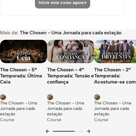
Inicie este curso agora
E6: Compaixão Indescritível
Jesus te chama
Cura ou perdão?
Mais de:
The Chosen - Uma Jornada para cada estação
Convença os romanos
Dê o próximo passo
E7: Convites
The Chosen - 5ª
The Chosen - 4ª
The Chosen - 2ª
Um convite aberto
Temporada: Última
Temporada: Tensão e
Temporada:
Ceia
confiança
Acostume-se com
De nada!
diferentes
Use seus talentos
The Chosen - Uma
The Chosen - Uma
The Chosen - Uma
Dê o próximo passo
Jornada para cada
Jornada para cada
Jornada para cada
estação
estação
estação
E8: Eu sou ele
Course
Course
Course
Você vê?