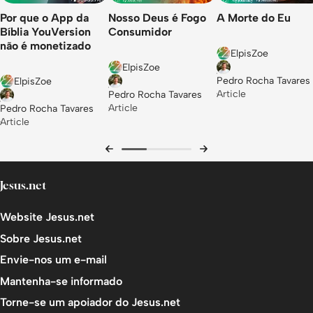
Por que o App da
Nosso Deus é Fogo
A Morte do Eu
Bíblia YouVersion
Consumidor
não é monetizado
ElpisZoe
ElpisZoe
Pedro Rocha Tavares
ElpisZoe
Article
Pedro Rocha Tavares
Article
Pedro Rocha Tavares
Article
Jesus.net
Website Jesus.net
Sobre Jesus.net
Envie-nos um e-mail
Mantenha-se informado
Torne-se um apoiador do Jesus.net